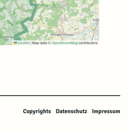
Leaflet
|
Map data ©
OpenStreetMap
contributors
Copyrights
Datenschutz
Impressum