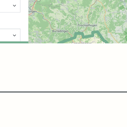
zeigen
tzen
ufliche
en