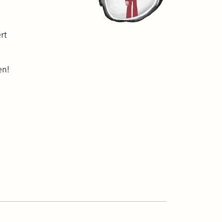
rt
en!