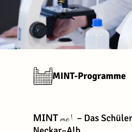
MINT-Programme
MINT
– Das Schüler
!
me
Neckar–Alb